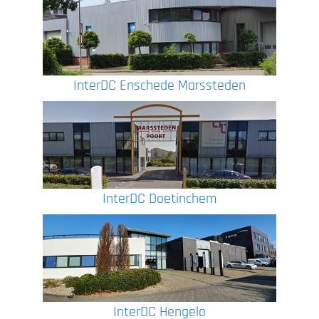
InterDC Enschede Marssteden
InterDC Doetinchem
InterDC Hengelo