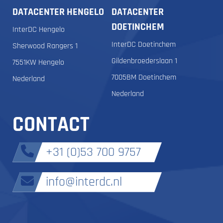
DATACENTER HENGELO
DATACENTER
DOETINCHEM
InterDC Hengelo
InterDC Doetinchem
Sherwood Rangers 1
Gildenbroederslaan 1
7551KW Hengelo
7005BM Doetinchem
Nederland
Nederland
CONTACT
+31 (0)53 700 9757
info@interdc.nl