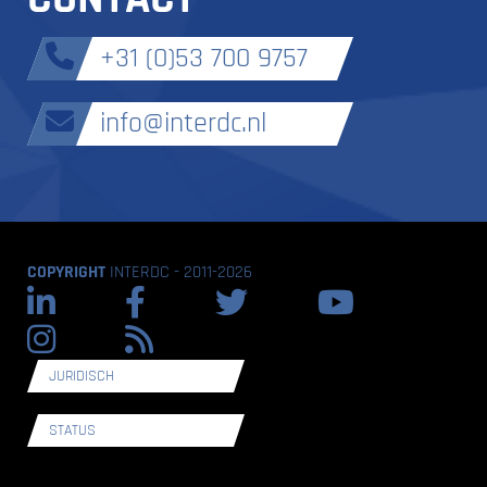
+31 (0)53 700 9757
info@interdc.nl
COPYRIGHT
INTERDC - 2011-2026
JURIDISCH
STATUS